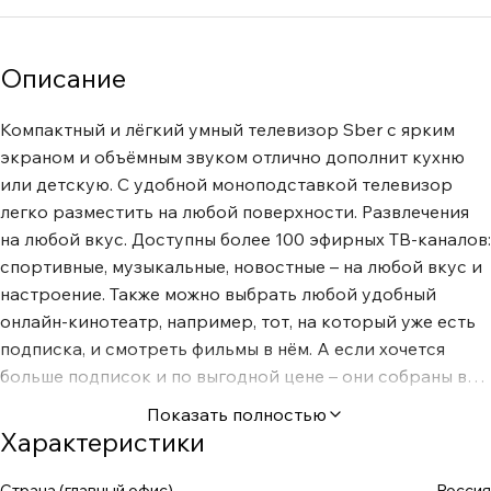
Описание
Компактный и лёгкий умный телевизор Sber с ярким
экраном и объёмным звуком отлично дополнит кухню
или детскую. С удобной моноподставкой телевизор
легко разместить на любой поверхности. Развлечения
на любой вкус. Доступны более 100 эфирных ТВ-каналов:
спортивные, музыкальные, новостные – на любой вкус и
настроение. Также можно выбрать любой удобный
онлайн-кинотеатр, например, тот, на который уже есть
подписка, и смотреть фильмы в нём. А если хочется
больше подписок и по выгодной цене – они собраны в
специальном разделе. Детский раздел. Доступны
Показать полностью
развивающие игры, сказки, передачи, мультфильмы и
Характеристики
энциклопедия – всё по возрасту и интересам! Дети
проведут время с пользой, открывая для себя новые
Страна (главный офис)
Россия