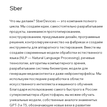
SberDevices.Все данные хранятся на отечественных
Sber
серверах, а работа сервисов не зависит от
иностранных компаний.
Что мы делаем? SberDevices — это компания полного
цикла. Мы создаём идеи, самостоятельно разрабатываем
продукты, занимаемся прототипированием,
конструированием, придумываем дизайн, программные
решения, контролируем качество на фабриках и создаём
инструменты для аппаратного тестирования. Вместе мы
создаём современные модели обработки естественного
языка (NLP — Natural Language Processing), речевые
технологии, алгоритмы компьютерного зрения,
разрабатываем системы биометрии, модели для
генерации медиаконтента и даже нейроинтерфейсы. Мы
используем последние разработки в области
искусственного интеллекта и машинного обучения.
Благодаря использованию самого быстрого в России
суперкомпьютера «Кристофари», мы можем обучать
уникальные модели, собственные аналоги знаменитых
GPT-3 и T5, обозначающие новые вехи в развитии