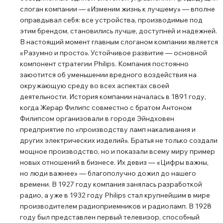
слоган компании ― «Изменим жизнь к лучшему» ― вполне
оправдывал себя: все устройства, производимые под
этим брендом, становились лучше, доступней и надежней.
В настоящий момент главным слоганом компании является
«Разумно и просто». Устойчивое развитие ― основной
компонент стратегии Philips. Компания постоянно
заюотится об уменьшении вредного воздействия на
окружающую среду во всех аспектах своей
деятельности. История компании началась в 1891 году,
когда Жерар Филипс совместно с братом Антоном
Филипсом организовали в городе Эйндховен
предприятие по «производству ламп накаливания и
других электрических изделий». Братья не только создали
мощное производство, но и показали всему миру пример
новых отношений в бизнесе. Их девиз ― «Цифры важны,
но люди важнее» ― благополучно дожил до нашего
времени. В 1927 году компания занялась разработкой
радио, а уже в 1932 году Philips стал крупнейшим в мире
производителем радиоприемников и радиоламп. В 1928
году был представлен первый телевизор, способный