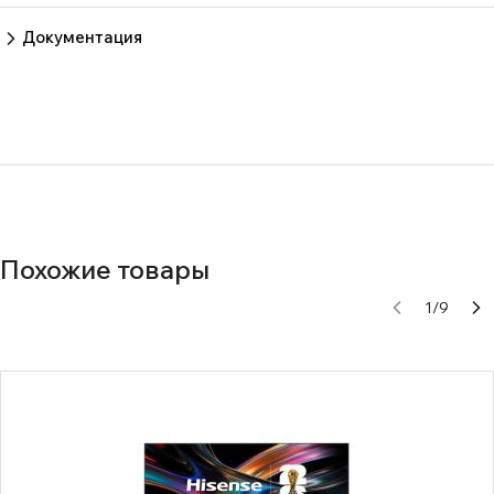
Пока нет отзывов.
Оставить отзыв
Документация
2zbrq56ravjz6rtorj6x28hkci6m8sas
Похожие товары
1
/
9