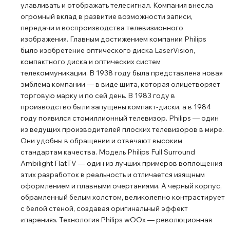
улавливать и отображать телесигнал. Компания внесла
огромный вклад в развитие возможности записи,
передачи и воспроизводства телевизионного
изображения. Главным достижением компании Philips
было изобретение оптического диска LaserVision,
компактного диска и оптических систем
телекоммуникации. В 1938 году была представлена новая
эмблема компании ― в виде щита, которая олицетворяет
торговую марку и по сей день. В 1983 году в
производство были запущены компакт-диски, а в 1984
году появился стомиллионный телевизор. Philips ― один
из ведущих производителей плоских телевизоров в мире.
Они удобны в обращении и отвечают высоким
стандартам качества. Модель Philips Full Surround
Ambilight FlatTV ― один из лучших примеров воплощения
этих разработок в реальность и отличается изящным
оформлением и плавными очертаниями. А черный корпус,
обрамленный белым холстом, великолепно контрастирует
с белой стеной, создавая оригинальный эффект
«парения». Технология Philips wOOx ― революционная