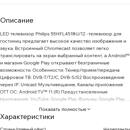
Описание
LED телевизор Philips 55HFL4518U/12 -телевизор для
гостиниц предлагает высокое качество изображения и
звука. Встроенный Chromecast позволяет легко
транслировать на экран выбранный контент, а Android™
и магазин Google Play открывают безграничные
возможности. Особенности: Тюнер/прием/передача
Цифровое ТВ: DVB-T/T2/C, DVB-S/S2 Воспроизведение
через IP: Unicast Мультивещание, Каналы приложения
OTT ОС: Android TV™ 11 (R) Предустановленные
приложения: YouTube, Google Play Фильмы, Google Play
Игры, Магазин ,Music Объем флэш-памяти: 16 ГБ
Показать полностью
Специальные гостиничные функции Гостиничный режим:
Характеристики
Блокировка меню Внешняя блокировка управления
Ограничение громкости (в том числе для кнопки HP)
Страна (главный офис)
Нидерланды