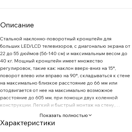
Описание
Стальной наклонно-поворотный кронштейн для
больших LED/LCD телевизоров, с диагональю экрана от
22 до 55 дюймов (56-140 см) и максимальным весом до
40 кг. Мощный кронштейн имеет множество
регулировок, такие как: наклон вверх-вниз на 15°,
поворот влево или вправо на 90°, складываться к стене
на максимально близкое расстояние до 66 мм или
отодвигается от нее на максимально возможное
расстояние до 605 мм, при помощи двух коленной
конструкции. Легкий и быстрый монтаж на стену,
благодаря наличию съемной монтажной пластины. Не
Показать полностью
беспокойтесь, если после установки обнаружите криво
Характеристики
висящий ТВ! В конструкции кронштейна предусмотрена