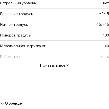
уникальная возможность вращения экрана на ±5°
Встроенный уровень
нет
относительно стены. Вы легко сможете выровнять
Вращение, градусы
+5/-5
положение ТВ. Декоративные накладки на стеновой
пластине, позволят скрыть металлические части
Наклон, градусы
-15/+15
кронштейна и придать конструкции элегантный
внешний вид.
Поворот, градусы
180
Максимальная нагрузка, кг
40
Кабель-канал
есть
Показать все
О бренде