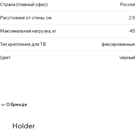
до 400х400 мм. Вес упаковки составляет 2.171 кг.
Страна (главный офис)
Россия
Расстояние от стены, см
2.5
Максимальная нагрузка, кг
45
Тип крепления для ТВ
фиксированные
Цвет
черный
О бренде
Holder