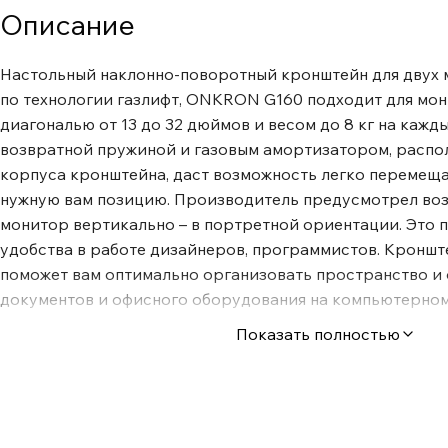
Описание
Настольный наклонно-поворотный кронштейн для двух 
по технологии газлифт, ONKRON G160 подходит для мо
диагональю от 13 до 32 дюймов и весом до 8 кг на кажд
возвратной пружиной и газовым амортизатором, расп
корпуса кронштейна, даст возможность легко перемещ
нужную вам позицию. Производитель предусмотрел во
монитор вертикально – в портретной ориентации. Это
удобства в работе дизайнеров, программистов. Крон
поможет вам оптимально организовать пространство и 
документов и офисного оборудования на компьютерном 
настольное крепление станет хорошим решением для ва
Показать полностью
Сложный технический процесс изготовления газовой пр
клапаны и износостойкая сталь цилиндра пружины в со
максимизацию преимуществ и удобств для пользователя
регулировку положения монитора без рывков и отскоко