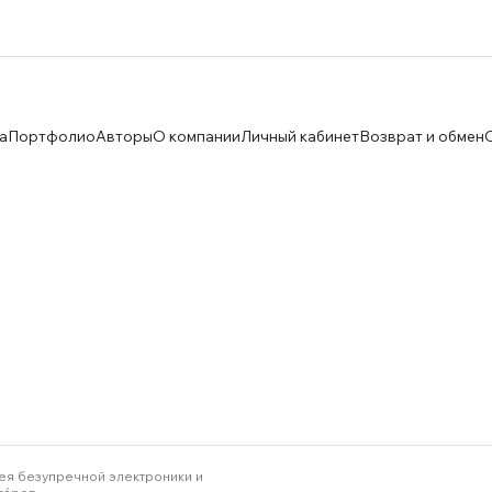
а
Портфолио
Авторы
О компании
Личный кабинет
Возврат и обмен
ея безупречной электроники и