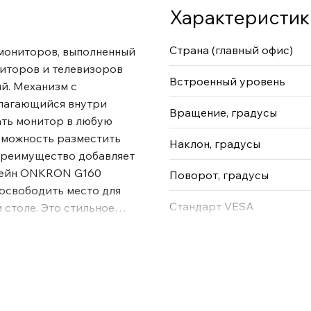
Характеристик
Страна (главный офис)
мониторов, выполненный
ниторов и телевизоров
Встроенный уровень
ый. Механизм с
олагающийся внутри
Вращение, градусы
ать монитор в любую
зможность разместить
Наклон, градусы
 преимущество добавляет
штейн ONKRON G160
Поворот, градусы
освободить место для
Стандарт VESA
столе. Это стильное
шего дома или офиса.
ужины, качественные
вокупности обеспечивают
, а именно: плавную
в, устойчивость в