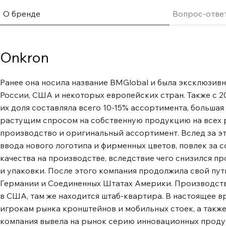
установленном положении независимо от веса монитора
газовой пружины, рассчитанный минимум на 50.000 нагр
О бренде
Вопрос-отве
Особенности: Система организации проводов Встроенн
позволит спрятать и зафиксировать провода для удобст
внешнего вида. Различные варианты крепления VESA Кр
Onkron
счет нескольких предусмотренных производителем раз
100x100 мм. Установка с помощи струбцины Надежная с
Ранее она носила название BMGlobal и была эксклюзи
крепить кронштейн на край стола. Вы будете избавлены
России, США и некоторых европейских стран. Также с 2
дополнительные отверстия. Установка через отверстие 
их доля составляла всего 10-15% ассортимента, большая 
возможный способ крепления кронштейна. В комплекте 
растущим спросом на собственную продукцию на всех р
механизм, позволяющий крепить кронштейн через отвер
производство и оригинальный ассортимент. Вслед за эт
Широкие возможности наклона С углом наклона от -45 
ввода нового логотипа и фирменных цветов, повлек за 
максимально комфортным образом настроить монитор 
качества на производстве, вследствие чего снизился п
параметры. Разместив его в нужном положении относит
и упаковки. После этого компания продолжила свой пу
столом, Вы сохраните правильную осанку и хорошее зр
Германии и Соединенных Штатах Америки. Производств
поворота Вы можете повернуть монитор вокруг своей ос
в США, там же находится штаб-квартира. В настоящее
преимущество позволяет с легкостью регулировать угл
игрокам рынка кронштейнов и мобильных стоек, а также
просмотр доступным из любой точки помещения.
компания вывела на рынок серию инновационных проду