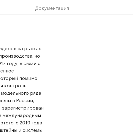
Документация
идеров на рынках
производства, но
7 году, в связи с
венное
 который помимо
ся контроль
ь модельного ряда
жены в России,
N зарегистрирован
им международным
того, с 2019 года
нштейны и системы