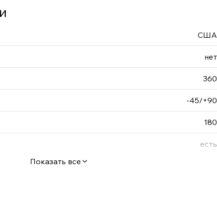
и
США
нет
360
-45/+90
180
есть
Показать все