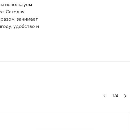
мы используем
е. Сегодня
бразом, занимает
году, удобство и
1
/
4