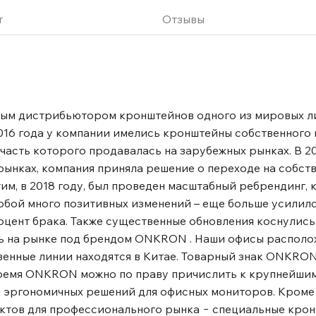
, значительный ресурс
узочных циклов.
т
Отзывы
ый в корпус кабель-канал
ва и эстетичного
онштейн универсален за
меров VESA – 75x75 мм и
трубцина позволяет
вным дистрибьютором кронштейнов одного из мировых л
 от необходимости делать
016 года у компании имелись кронштейны собственного 
в столе Это второй
часть которого продавалась на зарубежных рынках. В 201
также поставляется
ынках, компания приняла решение о переходе на собст
стие в столешнице.
им, в 2018 году, был проведен масштабный ребрендинг,
до +90 градусов можно
собой много позитивных изменений – еще больше усилил
под индивидуальные
роцент брака. Также существенные обновления коснулис
ельно положения за
ть на рынке под брендом ONKRON . Наши офисы располо
ение. Большой угол
енные линии находятся в Китае. Товарный знак ONKRO
и на 360°. Это
 время ONKRON можно по праву причислить к крупнейш
ы обзора и делать
 эргономичных решений для офисных мониторов. Кроме э
ктов для профессионального рынка − специальные кро