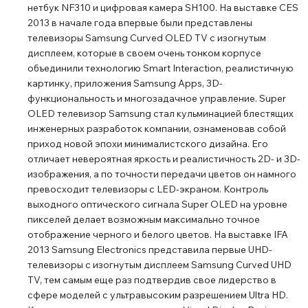
нетбук NF310 и цифровая камера SH100. На выставке CES
2013 в начале года впервые были представлены
телевизоры Samsung Curved OLED TV с изогнутым
дисплеем, которые в своем очень тонком корпусе
объединили технологию Smart Interaction, реалистичную
картинку, приложения Samsung Apps, 3D-
функциональность и многозадачное управление. Super
OLED телевизор Samsung стал кульминацией блестящих
инженерных разработок компании, ознаменовав собой
приход новой эпохи минималистского дизайна. Его
отличает невероятная яркость и реалистичность 2D- и 3D-
изображения, а по точности передачи цветов он намного
превосходит телевизоры с LED-экраном. Контроль
выходного оптического сигнала Super OLED на уровне
пикселей делает возможным максимально точное
отображение черного и белого цветов. На выставке IFA
2013 Samsung Electronics представила первые UHD-
телевизоры с изогнутым дисплеем Samsung Curved UHD
TV, тем самым еще раз подтвердив свое лидерство в
сфере моделей с ультравысоким разрешением Ultra HD.