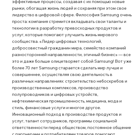
эффективные процессы, создавая с их помощью новые
настройки и обновления С помощью системы
рынки, обогащая жизнь людей и сохраняя при этом свое
настройки Tizen Zero Config ИТ-менеджеры,
лидерство в цифровой сфере. Философия Samsung очень
работающие с несколькими коммерческими
проста: компания стремится вкладывать свои таланты и
телевизорами в разных местах, могут
технологии в разработку превосходных продуктов и
зарегистрировать, устанавливать и удалять новые
услуг, которые помогают улучшить жизнь мирового
приложения через Tizen Business Manager. Это
сообщества. «Лидер цифровых технологий,
добросовестный гражданин мира, семейство компаний
устраняет необходимость ненужных командировок, что
разносторонней направленности, этичный бизнес» ― все
экономит время и эксплуатационные затраты.
это и даже больше олицетворяет собой Samsung! Вот уже
более 70 лет Samsung старается сделать мир лучше и
совершеннее, осуществляя свою деятельность в
различных направлениях: строительство небоскребов и
производственных комплексов, производство
полупроводников и цифровых устройств,
нефтехимическая промышленность, медицина, мода и
стиль, финансовые услуги и многое другое.
Инновационный подход в производстве продуктов и
услуг, талант сотрудников, программы социальной
ответственности перед обществом, постоянное общение
с партнерами и потребителями товаров помогают