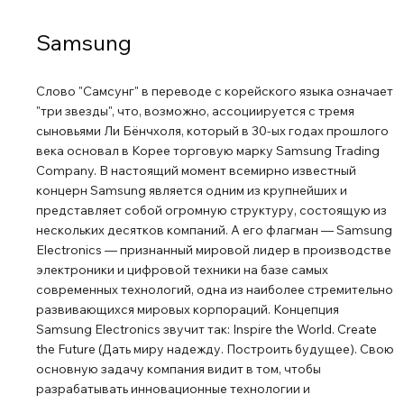
Больше экрана, меньше рамок Современный дизайн с
легким оттенком минимализма отличает корпус
Samsung
телевизора, который великолепно смотрится со всех
сторон. Измените способ управления вашим дисплеем
Слово "Самсунг" в переводе с корейского языка означает
Samsung VXT CMS - это облачное решение, которое
"три звезды", что, возможно, ассоциируется с тремя
объединяет в себе управление контентом и
сыновьями Ли Бёнчхоля, который в 30-ых годах прошлого
возможность удаленного управления устройствами,
века основал в Корее торговую марку Samsung Trading
позволяя пользователям осуществлять настройку
Company. В настоящий момент всемирно известный
оборудования и устранять возникающие проблемы. Вы
концерн Samsung является одним из крупнейших и
представляет собой огромную структуру, состоящую из
можете самостоятельно создавать и публиковать свой
нескольких десятков компаний. А его флагман ― Samsung
контент без предварительного обучения Благодаря
Electronics ― признанный мировой лидер в производстве
системе PIN-кода ваше оборудование всегда в
электроники и цифровой техники на базе самых
безопасности Блокировка вашего телевизора с
современных технологий, одна из наиболее стремительно
помощью PIN-кода защитит его от
развивающихся мировых корпораций. Концепция
несанкционированного доступа посторонними лицам.
Samsung Electronics звучит так: Inspire the World. Create
Это сводит к минимуму вероятность непредвиденных
the Future (Дать миру надежду. Построить будущее). Свою
случаев, обеспечивая воспроизведение только
основную задачу компания видит в том, чтобы
разрабатывать инновационные технологии и
выбранного вами контента. Упрощенная процедура