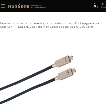
0
Главная
/
Каталог
/
Умный дом
/
Кабели для Hi-Fi оборудования
/
USB, Lan
/
Кабель USB Tchernov Cable Special USB C-C IC 1.5 m