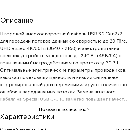
Описание
Цифровой высокоскоростной кабель USB 3.2 Gen2x2
для передачи потоков данных со скоростью до 20 Гб/с,
UHD видео 4K/60Гц (3840 х 2160) и электропитания
внешних устройств мощностью до 240 Вт (48В/5А) с
повышенным быстродействием по протоколу PD 3.1.
Оптимальные электрические параметры проводников,
высокая помехозащищенность и низкий сигнально-
коррелированный джиттер минимизируют количество
ошибок в передаваемых потоках. Замена штатного
кабеля на Special USB C-C IC заметно повышает качество
звучания и видео изображения. Особенности: Тип:
Показать полностью
цифровой высокоскоростной кабель USB 3.2 Gen2x2
Характеристики
Поддерживает: Hi-Res Audio до 32 бит/768 кГц
(PCM/DSD1024) и UHD видео 4K/60Гц (3840 x 2160),
Страна (главный офис)
Россия