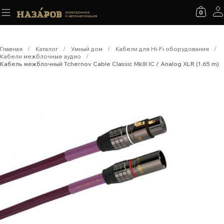
0
Главная
/
Каталог
/
Умный дом
/
Кабели для Hi-Fi оборудования
/
Кабели межблочные аудио
/
Кабель межблочный Tchernov Cable Classic MkIII IC / Analog XLR (1.65 m)