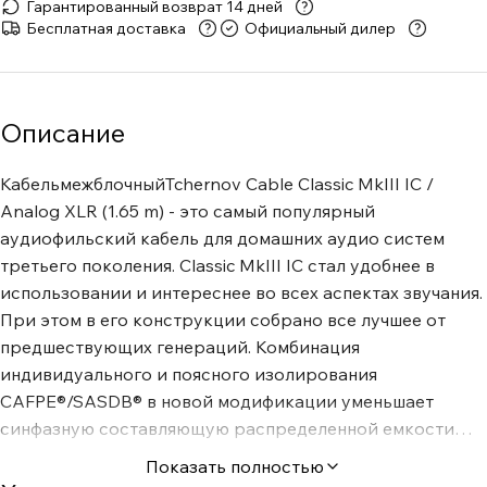
Гарантированный возврат 14 дней
Бесплатная доставка
Официальный дилер
Описание
КабельмежблочныйTchernov Cable Classic MkIII IC /
Analog XLR (1.65 m) - это самый популярный
аудиофильский кабель для домашних аудио систем
третьего поколения. Classic MkIII IC стал удобнее в
использовании и интереснее во всех аспектах звучания.
При этом в его конструкции собрано все лучшее от
предшествующих генераций. Комбинация
индивидуального и поясного изолирования
CAFPE®/SASDB® в новой модификации уменьшает
синфазную составляющую распределенной емкости
кабеля и снижает потери энергии сигнала, повышая
Показать полностью
разрешение во всем диапазоне частот.