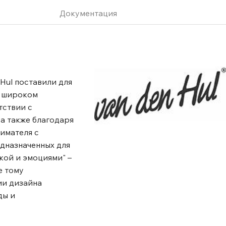
Документация
 Hul поставили для
м широком
тствии с
 а также благодаря
имателя с
дназначенных для
кой и эмоциями" –
е тому
ии дизайна
ды и