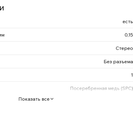
и
есть
мм
0,15
Стерео
Без разъема
1
Посеребренная медь (SPC)
Показать все