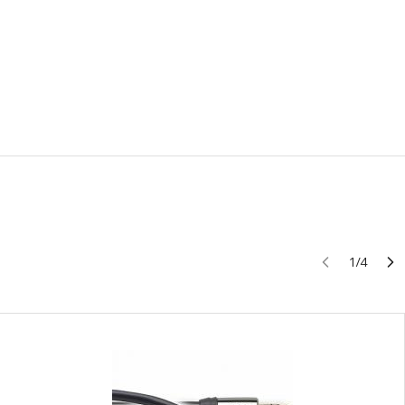
1
/
4