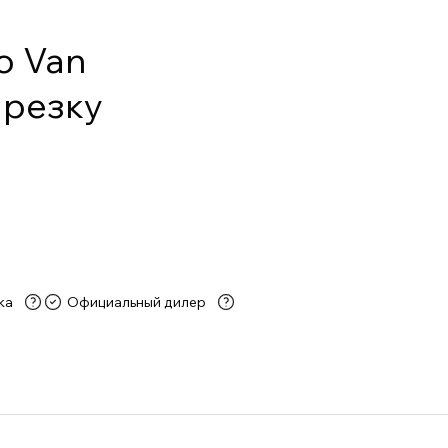
о Van
арезку
ка
Официальный дилер