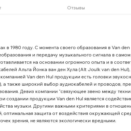
т
Отзывы
дах в 1980 году. С момента своего образования в Van den
реобразования и передачу музыкального сигнала в само
готавливается на основании огромного опыта и в соотве
елей Альта Йонка ван ден Хула (Alt Joulk van den Hul),
омпанией Van den Hul продукции есть головки звукосн
, а также широкий выбор аудиокабелей и проводов, пре
ования. Девиз компании "связующее звено между техни
ри создании продукции Van den Hul является содействи
йства музыки. Другими важными критериями в отношен
ий, оптимальная защита от воздействия окружающей сре
очек зрения, не являются экологически вредными.