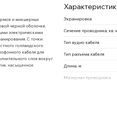
Характеристик
Экранировка
армов и микшерных
овой черной оболочке.
Сечение проводника, кв. 
ными электрическими
анирования. С точки
Тип аудио кабеля
естного голландского
рофонного кабеля для
Тип разъема кабеля
олнительного слоя вокруг
тие, насыщенное
Длина, м
Материал проводника