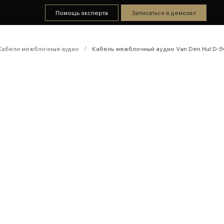
Помощь эксперта
Записаться в демозал
Кабели межблочные аудио
/
Кабель межблочный аудио Van Den Hul D-50