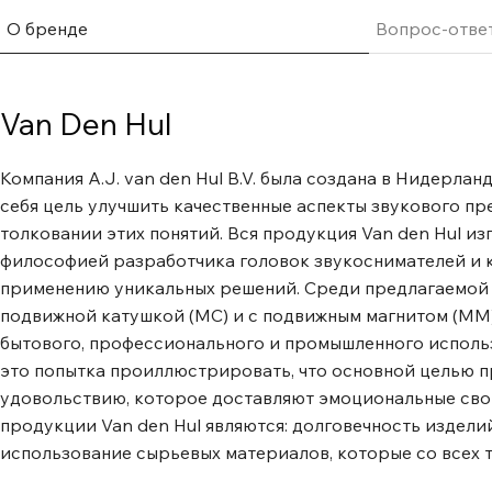
О бренде
Вопрос-отве
Van Den Hul
Компания A.J. van den Hul B.V. была создана в Нидерлан
себя цель улучшить качественные аспекты звукового п
толковании этих понятий. Вся продукция Van den Hul из
философией разработчика головок звукоснимателей и каб
применению уникальных решений. Среди предлагаемой к
подвижной катушкой (МС) и с подвижным магнитом (MM)
бытового, профессионального и промышленного использ
это попытка проиллюстрировать, что основной целью п
удовольствию, которое доставляют эмоциональные сво
продукции Van den Hul являются: долговечность издел
использование сырьевых материалов, которые со всех т