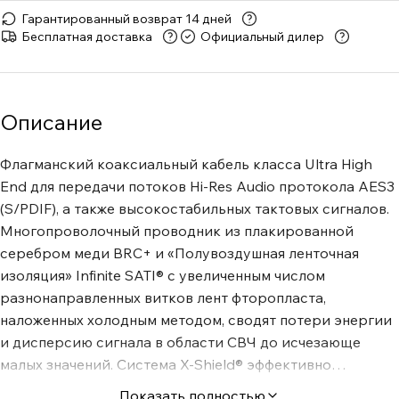
Гарантированный возврат 14 дней
Бесплатная доставка
Официальный дилер
Описание
Флагманский коаксиальный кабель класса Ultra High
End для передачи потоков Hi-Res Audio протокола AES3
(S/PDIF), а также высокостабильных тактовых сигналов.
Многопроволочный проводник из плакированной
серебром меди BRC+ и «Полувоздушная ленточная
изоляция» Infinite SATI® с увеличенным числом
разнонаправленных витков лент фторопласта,
наложенных холодным методом, сводят потери энергии
и дисперсию сигнала в области СВЧ до исчезающе
малых значений. Система X-Shield® эффективно
подавляет ЭМП, в существенной мере устраняя причины
Показать полностью