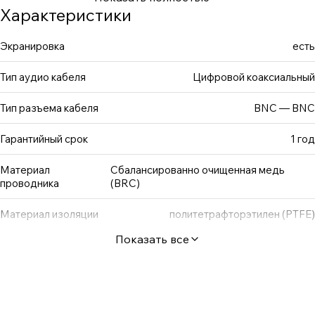
возникновения сигнально-коррелированного джиттера.
Характеристики
Отсутствие искажений формы и временных параметров
передаваемых импульсов обеспечивает практически
Экранировка
есть
безошибочную работу цифровых приемников при
Тип аудио кабеля
Цифровой коаксиальный
восстановлении тактовой частоты. Ultimate Coaxial IC
рекомендован для тактирования цифровых устройств
Тип разъема кабеля
BNC — BNC
на любых частотах в бытовых и профессиональных
системах самого высокого уровня.
Гарантийный срок
1 год
Материал
Сбалансированно очищенная медь
проводника
(BRC)
Материал изоляции
политетрафторэтилен (PTFE)
Показать все