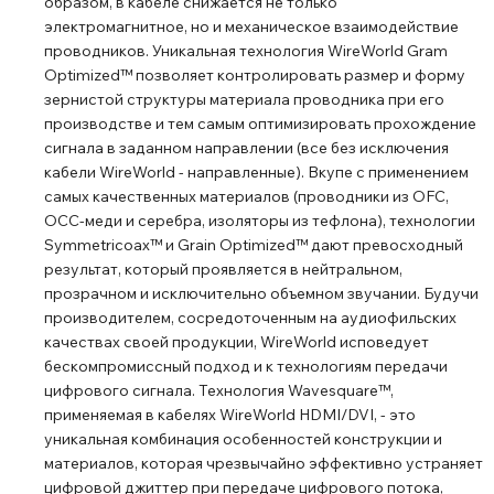
образом, в кабеле снижается не только
электромагнитное, но и механическое взаимодействие
проводников. Уникальная технология WireWorld Gram
Optimized™ позволяет контролировать размер и форму
зернистой структуры материала проводника при его
производстве и тем самым оптимизировать прохождение
сигнала в заданном направлении (все без исключения
кабели WireWorld - направленные). Вкупе с применением
самых качественных материалов (проводники из OFC,
ОСС-меди и серебра, изоляторы из тефлона), технологии
Symmetricoax™ и Grain Optimized™ дают превосходный
результат, который проявляется в нейтральном,
прозрачном и исключительно объемном звучании. Будучи
производителем, сосредоточенным на аудиофильских
качествах своей продукции, WireWorld исповедует
бескомпромиссный подход и к технологиям передачи
цифрового сигнала. Технология Wavesquare™,
применяемая в кабелях WireWorld HDMI/DVI, - это
уникальная комбинация особенностей конструкции и
материалов, которая чрезвычайно эффективно устраняет
цифровой джиттер при передаче цифрового потока,