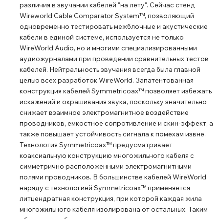
различия в звучании кабелей "на лету". Сейчас стенд
Wireworld Cable Comparator System™, позволяющий
одновременно тестировать межблочные и акустические
кабели в единой системе, используется не только
WireWorld Audio, но и многими специализированными
аудиожурналами при проведении сравнительных тестов
кабелей. Нейтральность звучания всегда была главной
целью всех разработок WireWorld. Запатентованная
конструкция кабелей Symmetricoax™ позволяет избежать
искажений и окрашивания звука, поскольку значительно
снижает взаимное электромагнитное воздействие
проводников, емкостное сопротивление и скин-эффект, а
также повышает устойчивость сигнала к помехам извне.
Технология Symmetricoax™ предусматривает
коаксиальную конструкцию многожильного кабеля с
симметрично расположенными электромагнитными
полями проводников. В большинстве кабелей WireWorld
наряду с технологией Symmetricoax™ применяется
литцендратная конструкция, при которой каждая жила
многожильного кабеля изолирована от остальных. Таким