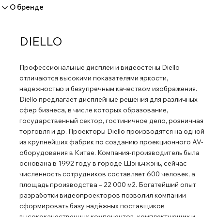
О бренде
зарядка/двунаправленный одновременный дисплей и
сенсорное управление. Особенности: Распознавание
рукописного ввода; Различная толщина и цвет текста;
DIELLO
40 точек касания, 20 точек письма; Оперативная память:
8 Гб; Встроенная память: 128 Гб; Совместимость: Android,
Профессиональные дисплеи и видеостены Diello
ChromeOS, MacOS, Windows, Linux; Android 14.
отличаются высокими показателями яркости,
надежностью и безупречным качеством изображения.
Diello предлагает дисплейные решения для различных
сфер бизнеса, в числе которых образование,
государственный сектор, гостиничное дело, розничная
торговля и др. Проекторы Diello производятся на одной
из крупнейших фабрик по созданию проекционного AV-
оборудования в Китае. Компания-производитель была
основана в 1992 году в городе Шэньчжэнь, сейчас
численность сотрудников составляет 600 человек, а
площадь производства – 22 000 м2. Богатейший опыт
разработки видеопроекторов позволил компании
сформировать базу надёжных поставщиков
высококачественных компонентов, комплектующих и