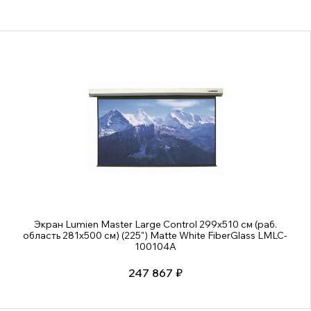
Экран Lumien Master Large Control 299x510 см (раб.
область 281х500 см) (225") Matte White FiberGlass LMLC-
100104A
247 867 ₽