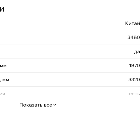
и
Китай
3480
да
 мм
1870
, мм
3320
ия
есть
Показать все