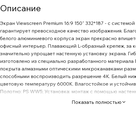
Описание
Экран Viewscreen Premium 16:9 150" 332*187 - с системой
гарантирует превосходное качество изображения. Бла
белого алюминиевого корпуса экран прекрасно впишется
офисный интерьер. Плавающий L-образный крепеж, за к
значительно упрощает настенную установку экрана. Ги
изготовлено из специально разработанного материала
покрыта алмазными оптическими микроканавками разм
способными воспроизводить разрешение 4K. Белый ниж
цветовую температуру 6000К. Влагостойкое и устойчив
Полотно: PS WW5; Установка: монтаж с помощью настен
крепежа/ потолочного крепежа / на подвесной крепеж (с
Показать полностью
образного крепежа”); Опции управления: ИК пульт + Сух
управление; Корпус из алюминия.