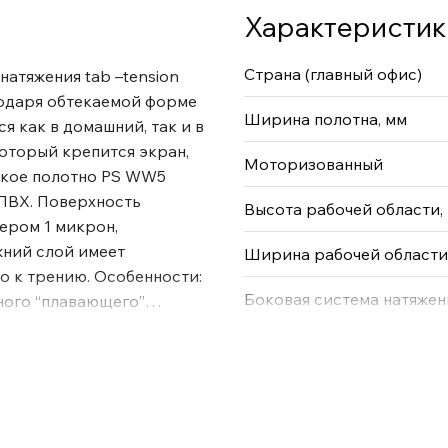
Характеристик
Страна (главный офис)
 натяжения tab –tension
годаря обтекаемой форме
Ширина полотна, мм
 как в домашний, так и в
оторый крепится экран,
Моторизованный
бкое полотно PS WW5
 ПВХ. Поверхность
Высота рабочей области,
ером 1 микрон,
ний слой имеет
Ширина рабочей области
о к трению. Особенности:
Боковая система натяжен
ного “плавающего”
 использованием “L –
ой контакт / центральное