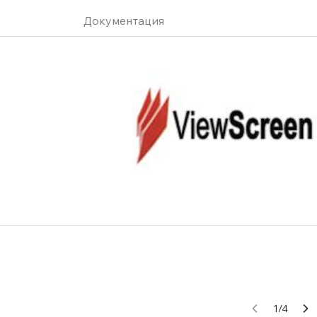
Документация
1
/
4