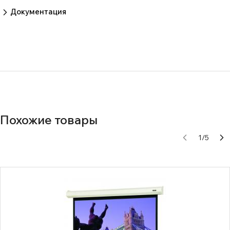
Пока нет отзывов.
Оставить отзыв
Документация
cb9e7e551c9e6e98adc1719fbbf44a60
Похожие товары
1
/
5