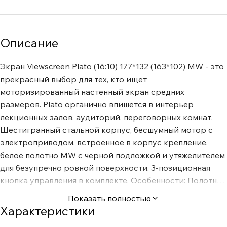
Описание
Экран Viewscreen Plato (16:10) 177*132 (163*102) MW - это
прекрасный выбор для тех, кто ищет
моторизированный настенный экран средних
размеров. Plato органично впишется в интерьер
лекционных залов, аудиторий, переговорных комнат.
Шестигранный стальной корпус, бесшумный мотор с
электроприводом, встроенное в корпус крепление,
белое полотно MW с черной подложкой и утяжелителем
для безупречно ровной поверхности. 3-позиционная
кнопка управления в комплекте. Особенности: Полотно:
MW Коэффициент отражения: 1,0 Угол обзора: 160°
Показать полностью
Бесшумный мотор В комплекте: трехпозиционная
Характеристики
кнопка Цвет корпуса: белый Шестигранный стальной