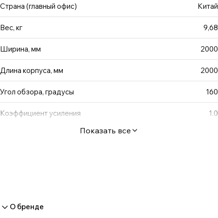
корпус Также у всех моделей Plato в комплекте
Страна (главный офис)
Китай
соединительный кабель длиной 5 м.
Вес, кг
9,68
Ширина, мм
2000
Длина корпуса, мм
2000
Угол обзора, градусы
160
Коэффициент усиления
1.0
Показать все
О бренде