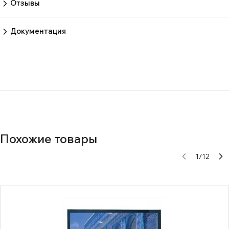
Отзывы
Пока нет отзывов.
Оставить отзыв
Документация
cb8e31efa96568ab65bb20f6a4e4e531
Похожие товары
1
/
12