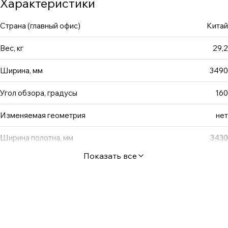
Характеристики
Также на всех экранах Fast Fold & Fast Fold XL сзади
присутствует кронштейн для поддержания полотна.
Страна (главный офис)
Китай
Вес, кг
29,2
Ширина, мм
3490
Угол обзора, градусы
160
Изменяемая геометрия
нет
Ширина полотна, мм
3430
Показать все