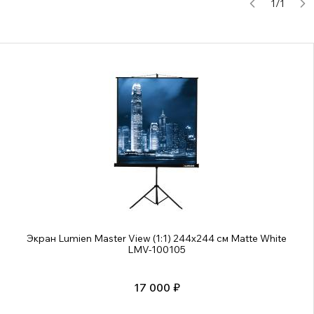
1
/
1
Экран Lumien Master View (1:1) 244x244 см Matte White
LMV-100105
17 000 ₽