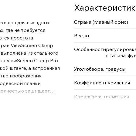
Характеристик
Страна (главный офис)
создан для выездных
, где не требуется
Вес, кг
ются простота
кран ViewScreen Clamp
Особенности
регулировка
 выполнена из стального
штатива, фу
ан ViewScreen Clamp Pro
ой штанге, а встроенная
Угол обзора, градусы
тво изображения.
Коэффициент усиления
одвесной планки,
 полностью защищает
Изменяемая геометрия
тах по периметру экрана