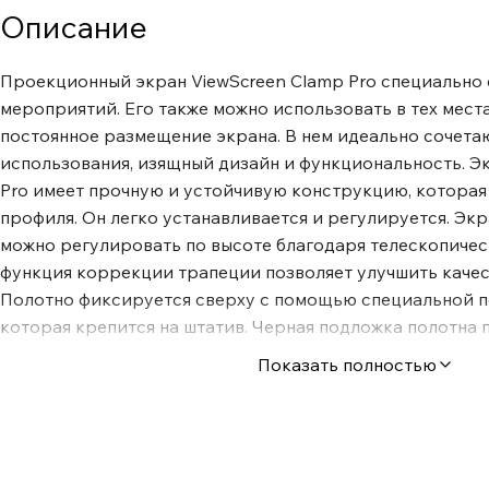
Описание
Проекционный экран ViewScreen Clamp Pro специально 
мероприятий. Его также можно использовать в тех местах
постоянное размещение экрана. В нем идеально сочета
использования, изящный дизайн и функциональность. Э
Pro имеет прочную и устойчивую конструкцию, которая
профиля. Он легко устанавливается и регулируется. Экр
можно регулировать по высоте благодаря телескопическ
функция коррекции трапеции позволяет улучшить качес
Полотно фиксируется сверху с помощью специальной п
которая крепится на штатив. Черная подложка полотна
экран ViewScreen Clamp Pro от засветки. Во всех форма
Показать полностью
есть черные маскирующие полосы.