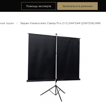
Помощь эксперта
Записаться в демозал
ный экран
/
Экран Viewscreen Clamp Pro (1:1) 244*244 (236*236) MW