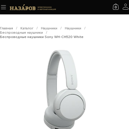
0
Главная
/
Каталог
/
Наушники
/
Наушники
/
Беспроводные наушники
/
Беспроводные наушники Sony WH-CH520 White