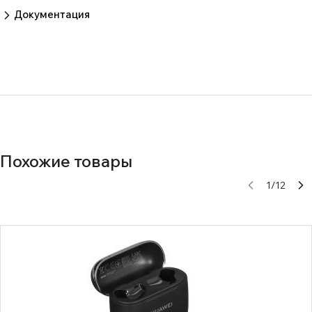
Пока нет отзывов.
Оставить отзыв
Документация
14d9428277af176c5d63f93edb65d570
b1cf43e7bdbfeb7d627cf501fbf41492
Похожие товары
1
/
12