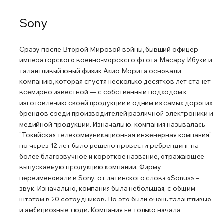
и наслаждаться ощущением комфорта намного дольше.
Многоточечное подключение Для максимального
Sony
удобства эти наушники Bluetooth можно одновременно
подключить к двум устройствам Bluetooth®. Когда
Сразу после Второй Мировой войны, бывший офицер
поступает входящий вызов, ваши наушники
императорского военно-морского флота Масару Ибуки и
автоматически распознают нужное устройство и
талантливый юный физик Акио Морита основали
подключаются к нему. Находите наушники с помощью
компанию, которая спустя несколько десятков лет станет
технологии Fast Pair Наушники WH-CH520 можно легко
всемирно известной — с собственным подходом к
подключить к устройствам Android по Bluetooth всего
изготовлению своей продукции и одним из самых дорогих
брендов среди производителей различной электроники и
одним касанием. Вы даже можете проверить, где вы их
медийной продукции. Изначально, компания называлась
оставили. Простое сопряжение с компьютером Функция
"Токийская телекоммуникационная инженерная компания"
Swift Pair позволяет быстро и легко подключать
но через 12 лет было решено провести ребрендинг на
наушники к ноутбуку, настольному ПК или планшету с
более благозвучное и короткое название, отражающее
Windows 10 или 11. При этом на близко находящихся
выпускаемую продукцию компании. Фирму
устройствах с такими версиями этой операционной
переименовали в Sony, от латинского слова «Sonus» –
системы отображаются подсказки по подключению.
звук. Изначально, компания была небольшая, с общим
Управляйте процессом с помощью простых в
штатом в 20 сотрудников. Но это были очень талантливые
и амбициозные люди. Компания не только начала
использовании кнопок Простые в использовании