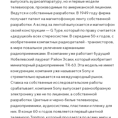
выпускать аудиоаппаратуру, но и первые модели
кнопки помогают управлять наушниками, то есть вы
телевизоров, производимые по американской лицензии.
можете воспроизводить, останавливать, переключать
Ведутся и собственные разработки. В 1949 году фирма
треки и регулировать громкость одним касанием
получает патент на магнитофонную ленту собственной
пальца. Голосовое управление Нажмите кнопку
разработки. А вслед за лентой выпускается и магнитофон
голосового управления, чтобы выполнить действие с
своей конструкции — G Type, который по праву считается
помощью Google или Siri, не отрываясь от своих дел,
«дедушкой» всех стереосистем. В середине 50-х годов, с
изобретением компактных радиодеталей - транзисторов,
например воспроизвести любимые песни, отправить
в мире повальное увлечение карманными
сообщение или совершить вызов, получить быстрый
радиоприемниками. В компании уже работает будущий
ответ, управлять календарем и напоминаниями.
Нобелевский лауреат Рэйон Эсаки, который изобретает
Кристально чистый звук во время звонков Встроенный
миниатюрный радиоприемник TR-63. Эта модель не имеет
микрофон открывает возможности совершения вызовов
конкуренции, компания уже называется Sony и
в режиме hands-free, а также позволяет подключиться к
стремительно врывается на международный рынок.
онлайн-классу или рабочему совещанию. Звонки в
Ставка на собственные исследовательские работы
срабатывает, компания Sony выпускает разнообразную
режиме hands-free позволяют с легкостью отвечать на
электронику уже не по лицензии, а собственной
звонки одним нажатием кнопок на чашах. Теперь вам
разработки. Цветные и черно-белые телевизоры,
больше не нужно каждый раз доставать телефон из
радиоприемники, аудиосистемы, пластинки и пленку для
кармана. Забота об окружающей среде Продукты Sony
них. В конце 60-х годов появляется первый цветной
отличаются стильным дизайном и экологичностью. В
телевизор Trinitron, который продается по всему миру и