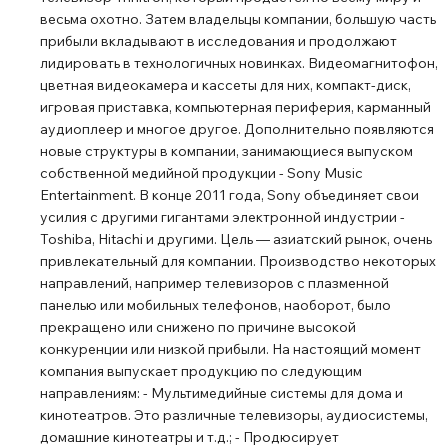
наушниках WH-CH520 используется переработанный
весьма охотно. Затем владельцы компании, большую часть
пластик. Кроме того, упаковочные материалы
прибыли вкладывают в исследования и продолжают
изготовлены без использования пластика. Эти наушники
лидировать в технологичных новинках. Видеомагнитофон,
цветная видеокамера и кассеты для них, компакт-диск,
отражают стремление Sony к снижению воздействия
игровая приставка, компьютерная периферия, карманный
продукции и технологий на окружающую среду.
аудиоплеер и многое другое. Дополнительно появляются
новые структуры в компании, занимающиеся выпуском
собственной медийной продукции - Sony Music
Entertainment. В конце 2011 года, Sony объединяет свои
усилия с другими гигантами электронной индустрии -
Toshiba, Hitachi и другими. Цель — азиатский рынок, очень
привлекательный для компании. Производство некоторых
направлений, например телевизоров с плазменной
панелью или мобильных телефонов, наоборот, было
прекращено или снижено по причине высокой
конкуренции или низкой прибыли. На настоящий момент
компания выпускает продукцию по следующим
направлениям: - Мультимедийные системы для дома и
кинотеатров. Это различные телевизоры, аудиосистемы,
домашние кинотеатры и т.д.; - Продюсирует