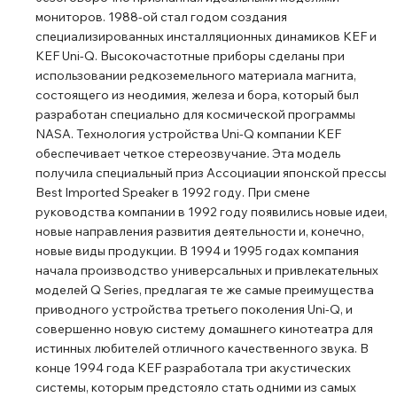
мониторов. 1988-ой стал годом создания
специализированных инсталляционных динамиков KEF и
KEF Uni-Q. Высокочастотные приборы сделаны при
использовании редкоземельного материала магнита,
состоящего из неодимия, железа и бора, который был
разработан специально для космической программы
NASA. Технология устройства Uni-Q компании KEF
обеспечивает четкое стереозвучание. Эта модель
получила специальный приз Ассоциации японской прессы
Best Imported Speaker в 1992 году. При смене
руководства компании в 1992 году появились новые идеи,
новые направления развития деятельности и, конечно,
новые виды продукции. В 1994 и 1995 годах компания
начала производство универсальных и привлекательных
моделей Q Series, предлагая те же самые преимущества
приводного устройства третьего поколения Uni-Q, и
совершенно новую систему домашнего кинотеатра для
истинных любителей отличного качественного звука. В
конце 1994 года KEF разработала три акустических
системы, которым предстояло стать одними из самых