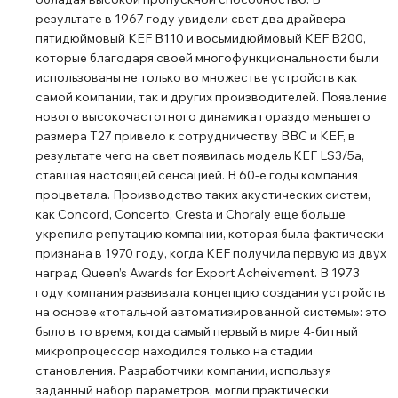
результате в 1967 году увидели свет два драйвера ―
пятидюймовый KEF В110 и восьмидюймовый KEF В200,
которые благодаря своей многофункциональности были
использованы не только во множестве устройств как
самой компании, так и других производителей. Появление
нового высокочастотного динамика гораздо меньшего
размера Т27 привело к сотрудничеству BBC и KEF, в
результате чего на свет появилась модель KEF LS3/5a,
ставшая настоящей сенсацией. В 60-е годы компания
процветала. Производство таких акустических систем,
как Concord, Concerto, Cresta и Choralу еще больше
укрепило репутацию компании, которая была фактически
признана в 1970 году, когда KEF получила первую из двух
наград Queen’s Awards for Export Acheivement. В 1973
году компания развивала концепцию создания устройств
на основе «тотальной автоматизированной системы»: это
было в то время, когда самый первый в мире 4-битный
микропроцессор находился только на стадии
становления. Разработчики компании, используя
заданный набор параметров, могли практически