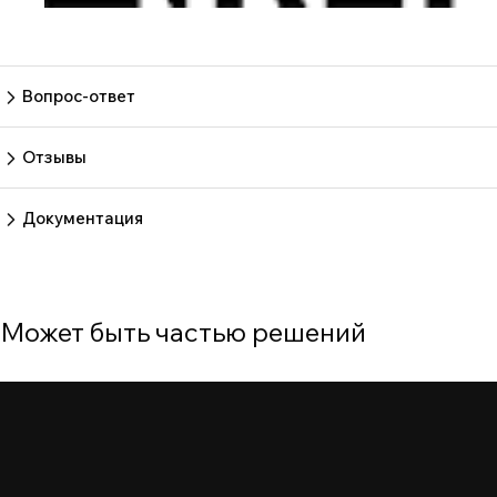
Вопрос-ответ
Пока нет вопросов
Задать вопрос
Отзывы
Пока нет отзывов.
Оставить отзыв
Документация
3950ced61b50be6884d819e8c9ce1053
Может быть частью решений