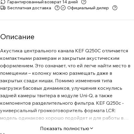
Гарантированный возврат 14 дней
Бесплатная доставка
Официальный дилер
Описание
Акустика центрального канала KEF Q250C отличается
компактными размерам и закрытым акустическим
оформлением. Это означает, что ей легче найти место в
помещении – колонку можно размещать даже в
закрытых сзади нишах. Помимо изменения типа
нагрузки басовых динамиков, улучшения коснулись
задней камеры твитера в модуле Uni-Q, а также
компонентов разделительного фильтра. KEF Q250c -
универсальный громкоговоритель формата LCR:
модель одинаково хорошо подойдет и для работы в
качестве центрального канала, а также - в виде
Показать полностью
фронтальных колонок. У колонки симметричная