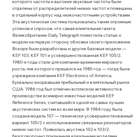
которого частоты и высокие звуковые частоты были
отделены от распределителей низких частот и помещены
в отдельный корпус над низкочастотными устройствами.
Эта акустическая система пользовалась таким огромным
успехом и спросом, что самая влиятельная газета
Великобритании Daily Telegraph поместила статью о
модели на первую сторону обложки своего приложения.
Вскоре были разработаны и другие базовые модели ―
KEF 103, KEF 101 и усовершенствованная KEF 105/2.
1980-е годы стали для компании временем мирового
роста, пик которого пришелся на 1985 год ― тогда была
учреждена компания KEF Electronics of America,
буквально взорвавшая прибыльный и влиятельный рынок
США. 1986 год был отмечен всплеском активности в
производстве всемирно известных моделей KEF
Reference Series, считавшейся одной из самых лучших
акустических систем во всем мире. В 1984 году была
создана модель 107 ― технически усовершенствованный
вариант 105/2 с использованием связанных резонаторов
низких частот. Появилась акустика 102 и 103/2,
безоговорочно признанная идеальными моделями