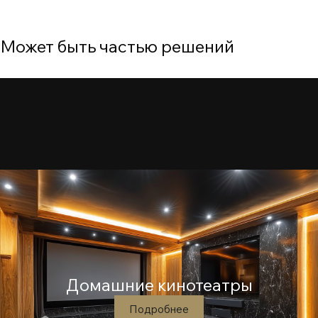
a56a9b05b7ac717310103bc1a748584b
Может быть частью решений
Домашние кинотеатры
Подробнее