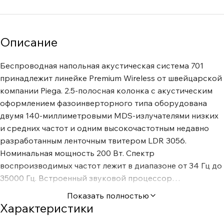
Описание
Беспроводная напольная акустическая система 701
принадлежит линейке Premium Wireless от швейцарской
компании Piega. 2.5-полосная колонка с акустическим
оформлением фазоинверторного типа оборудована
двумя 140-миллиметровыми MDS-излучателями низких
и средних частот и одним высокочастотным недавно
разработанным ленточным твитером LDR 3056.
Номинальная мощность 200 Вт. Спектр
воспроизводимых частот лежит в диапазоне от 34 Гц до
35000 Гц. Встроенный звуковой процессор
автоматически обеспечивает оптимальное качество
Показать полностью
звука и защищает динамики от перегрузок. Для
Характеристики
оптимизации звучания с учетом окружающей