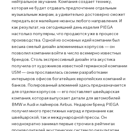
нейтральное звучание. Компания создает технику,
которая не будет отдавать предпочтение отдельным
музыкальным жанрам, а удивительно достоверно сможет
передать все малейшие нюансы любого направления. И
как результат, на сегодняшний день изделия PIEGA
настолько популярны, что продаются уже в процессе
производства. Одной из основных идей компании был
весьма смелый дизайн алюминиевых корпусов ― он
позволил компании войти в число всемирно известных
брендов. Столь экспрессивный дизайн эта акустика
получила от художников известной германской компании
USM ― она прославилась своими разработками
интерьеров офисов богатейших европейских компаний и
банков. Полированный алюминий здесь предназначается
для отделки корпусов ― его поставляет швейцарская
компания, которая выпускает детали для автомобилей
BMW и Audi и лайнеров Airbus. Недаром бренд PIEGA
получил много престижных наград и признание как
швейцарской, так и международной прессы. Он
неоднократно занимал первые строчки в рейтингах
производителей акустических систем по результатам