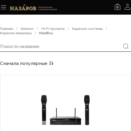
0
Главная
/
Каталог
/
Hi-Fi проекты
/
Караоке-системы
/
Караоке-микшеры
/
MadBoy
Сначала популярные