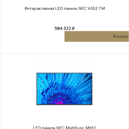
Интерактивная LED панель NEC V652 TM
584 322 ₽
В корзи
LED панель NEC MultiSync M651